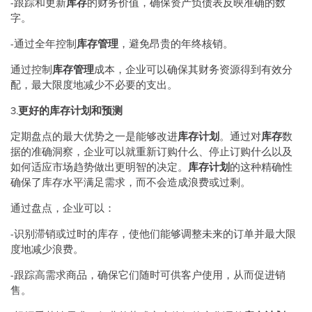
-跟踪和更新
库存
的财务价值，确保资产负债表反映准确的数
字。
-通过全年控制
库存管理
，避免昂贵的年终核销。
通过控制
库存管理
成本，企业可以确保其财务资源得到有效分
配，最大限度地减少不必要的支出。
3.
更好的库存计划和预测
定期盘点的最大优势之一是能够改进
库存计划
。通过对
库存
数
据的准确洞察，企业可以就重新订购什么、停止订购什么以及
如何适应市场趋势做出更明智的决定。
库存计划
的这种精确性
确保了库存水平满足需求，而不会造成浪费或过剩。
通过盘点，企业可以：
-识别滞销或过时的库存，使他们能够调整未来的订单并最大限
度地减少浪费。
-跟踪高需求商品，确保它们随时可供客户使用，从而促进销
售。