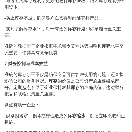
-通过避免库存过剩，更好地进行
库存管理
，因为库存过剩会占
用资本。
-防止库存不足，确保客户在需要时能够获得产品。
-实时了解库存水平，对于有效的
库存计划
和订单履行至关重
要。
准确的数据对于企业根据需求和季节性趋势调整其
库存
水平至
关重要，使其具有竞争优势。
2.
财务控制与成本效益
准确的库存水平不仅是确保商品可供客户使用的问题，还直接
影响公司的财务状况。
库存
的价值是公司资产的重要组成部
分。定期盘点有助于企业保持对其
库存
的准确估值，这对财务
报告和战略决策至关重要。
盘点有助于企业：
-识别因盗窃、损坏或错位造成的
库存缩水
，以便立即采取纠正
措施。